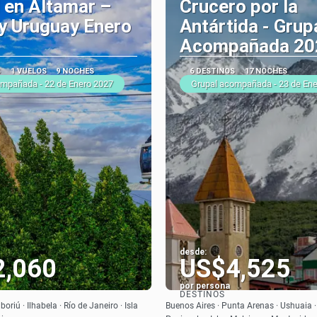
 en Altamar –
Crucero por la
 y Uruguay Enero
Antártida - Grup
Acompañada 20
S
1 VUELOS
9 NOCHES
6 DESTINOS
17 NOCHES
ompañada - 22 de Enero 2027
Grupal acompañada - 23 de En
desde:
2,060
US$4,525
por persona
DESTINOS
Ver
Ver
riú · Ilhabela · Río de Janeiro · Isla
Buenos Aires · Punta Arenas · Ushuaia ·