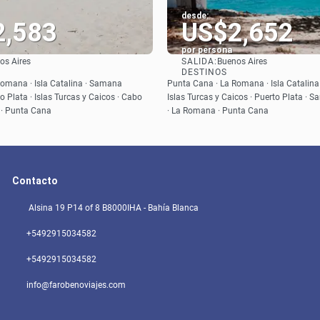
desde:
2,583
US$2,652
por persona
SALIDA:
os Aires
Buenos Aires
Ver
Ver
DESTINOS
omana · Isla Catalina · Samana
Punta Cana · La Romana · Isla Catalina 
to Plata · Islas Turcas y Caicos · Cabo
Islas Turcas y Caicos · Puerto Plata · 
 · Punta Cana
· La Romana · Punta Cana
Contacto
Alsina 19 P14 of 8 B8000IHA - Bahía Blanca
+5492915034582
+5492915034582
info@farobenoviajes.com