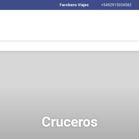
Farobeno Viajes
+5492915034582
Cruceros