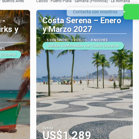
 · Buenos Aires
Caicos · Puerto Plata · Samana (Provincia) · La Romana
Contacta con nosotros
 -
Costa Serena – Enero
rks y
y Marzo 2027
5 DESTINOS
1 VUELOS
8 NOCHES
Salidas confirmadas con Costa Cruceros
HES
 Cruceros
desde:
US$1,289