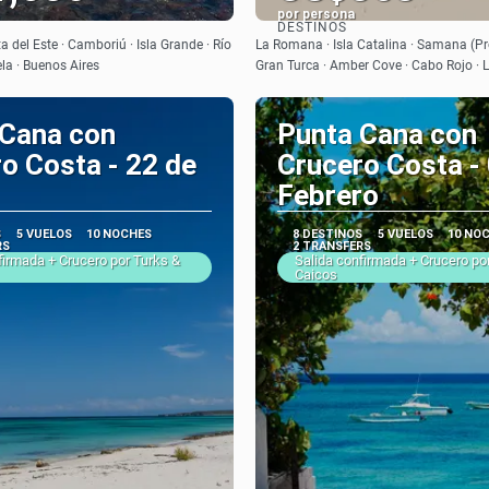
por persona
DESTINOS
Ver
Ver
 del Este · Camboriú · Isla Grande · Río
La Romana · Isla Catalina · Samana (Pro
ela · Buenos Aires
Gran Turca · Amber Cove · Cabo Rojo ·
 Cana con
Punta Cana con
o Costa - 22 de
Crucero Costa -
Febrero
S
5 VUELOS
10 NOCHES
8 DESTINOS
5 VUELOS
10 NO
RS
2 TRANSFERS
firmada + Crucero por Turks &
Salida confirmada + Crucero po
Caicos