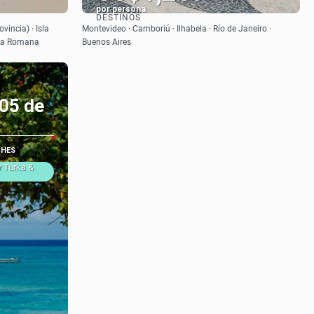
por persona
DESTINOS
Ver
vincia) · Isla
Montevideo · Camboriú · Ilhabela · Río de Janeiro ·
 La Romana
Buenos Aires
 05 de
CHES
r Turks &