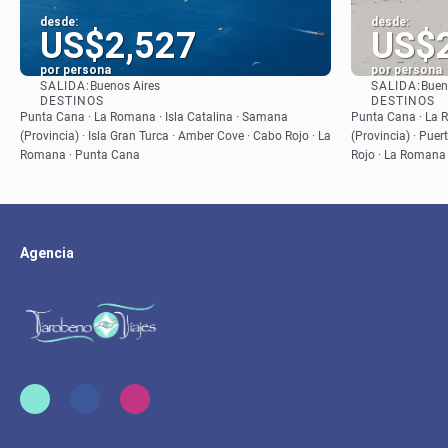
desde:
desde:
US$2,527
US$
por persona
por persona
SALIDA:
SALIDA:
Buenos Aires
Buen
Ver
DESTINOS
DESTINOS
Punta Cana · La Romana · Isla Catalina · Samana
Punta Cana · La R
(Provincia) · Isla Gran Turca · Amber Cove · Cabo Rojo · La
(Provincia) · Puer
Romana · Punta Cana
Rojo · La Romana
Agencia