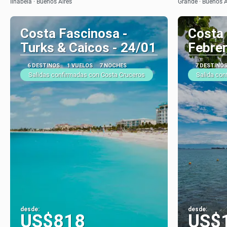
Ilhabela · Buenos Aires
Grande · Buenos A
Costa Fascinosa -
Costa
Turks & Caicos - 24/01
Febre
6 DESTINOS
1 VUELOS
7 NOCHES
7 DESTINO
Salidas confirmadas con Costa Cruceros
Salida con
desde:
desde:
US$818
US$