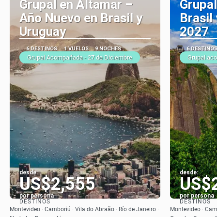
Grupal en Altamar –
Grupal
Año Nuevo en Brasil y
Brasil
Uruguay
2027
6 DESTINOS
1 VUELOS
9 NOCHES
6 DESTINO
Grupal Acompañada - 27 de Diciembre
Grupal ac
desde:
desde:
US$2,555
US$
por persona
por persona
DESTINOS
DESTINOS
Ver
Montevideo · Camboriú · Vila do Abraão · Río de Janeiro ·
Montevideo · Cambo