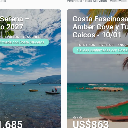
ires
Peninsula · Islas Malvinas · Montevideo
 Serena –
Costa Fascinosa
ro 2027
Amber Cove y Tu
Caicos - 10/01
S
1 VUELOS
10 NOCHES
firmada con Costa Cruceros
6 DESTINOS
1 VUELOS
7 NOC
Salidas confirmadas con Costa
desde:
1,685
US$863