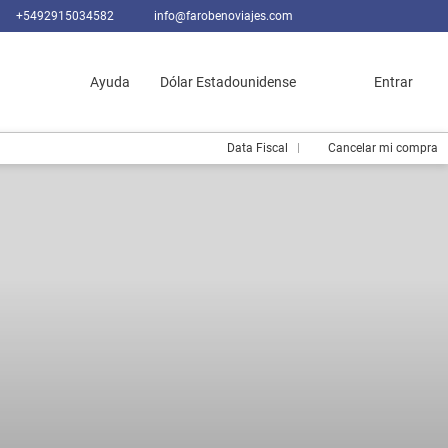
+5492915034582
info@farobenoviajes.com
Ayuda
Dólar Estadounidense
Entrar
Data Fiscal
Cancelar mi compra