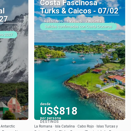
Costa Fascinosa -
al
Turks & Caicos - 07/02
27
6 DESTINOS
1 VUELOS
7 NOCHES
Salidas confirmadas con Costa Cruceros
ero 2027
desde:
US$818
por persona
DESTINOS
Ver
 Antarctic
La Romana · Isla Catalina · Cabo Rojo · Islas Turcas y