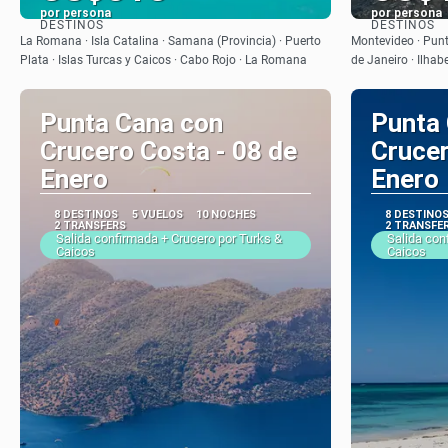
por persona
por persona
DESTINOS
DESTINOS
Ver
La Romana · Isla Catalina · Samana (Provincia) · Puerto
Montevideo · Punta
Plata · Islas Turcas y Caicos · Cabo Rojo · La Romana
de Janeiro · Ilhab
Punta Cana con
Punta
Crucero Costa - 08 de
Crucer
Enero
Enero
8 DESTINOS
5 VUELOS
10 NOCHES
8 DESTINO
2 TRANSFERS
2 TRANSFE
Salida confirmada + Crucero por Turks &
Salida con
Caicos
Caicos