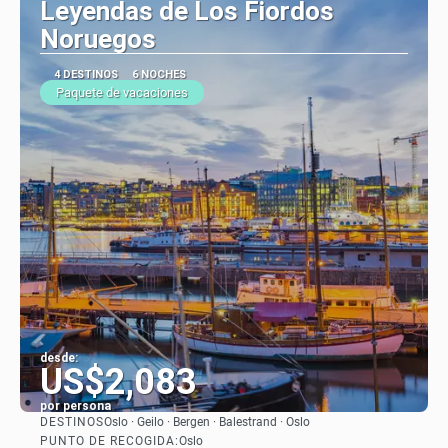
Leyendas de Los Fiordos
Noruegos
4 DESTINOS
6 NOCHES
Paquete de vacaciones
desde:
US$2,083
por persona
DESTINOS
Oslo · Geilo · Bergen · Balestrand · Oslo
Ver
PUNTO DE RECOGIDA:
Oslo