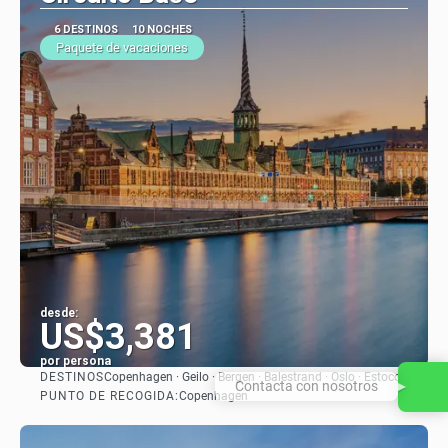
6 DESTINOS
10 NOCHES
Paquete de vacaciones
desde:
US$3,381
por persona
DESTINOS
Copenhagen · Geilo · Bergen · Balestrand · Oslo · Estocolmo
Contacta con nosotros
Ver
PUNTO DE RECOGIDA:
Copenhagen