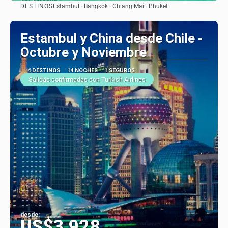
DESTINOS
Estambul · Bangkok · Chiang Mai · Phuket
Ver
Estambul y China desde Chile -
Octubre y Noviembre
4 DESTINOS
14 NOCHES
1 SEGUROS
Salidas confirmadas con Turkish Airlines
desde:
US$3,928