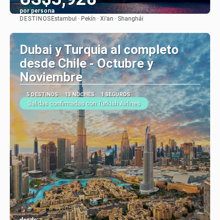
por persona
DESTINOS
Estambul · Pekín · Xi'an · Shanghái
Ver
Dubai y Turquia al completo
desde Chile - Octubre y
Noviembre
5 DESTINOS
13 NOCHES
1 SEGUROS
Salidas confirmadas con Turkish Airlines