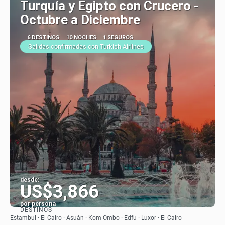
Turquía y Egipto con Crucero -
Octubre a Diciembre
6 DESTINOS
10 NOCHES
1 SEGUROS
Salidas confirmadas con Turkish Airlines
desde:
US$3,866
por persona
DESTINOS
Ver
Estambul · El Cairo · Asuán · Kom Ombo · Edfu · Luxor · El Cairo