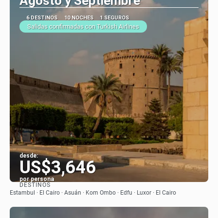
Agosto y Septiembre
6 DESTINOS
10 NOCHES
1 SEGUROS
Salidas confirmadas con Turkish Airlines
desde:
US$3,646
por persona
DESTINOS
Ver
Estambul · El Cairo · Asuán · Kom Ombo · Edfu · Luxor · El Cairo