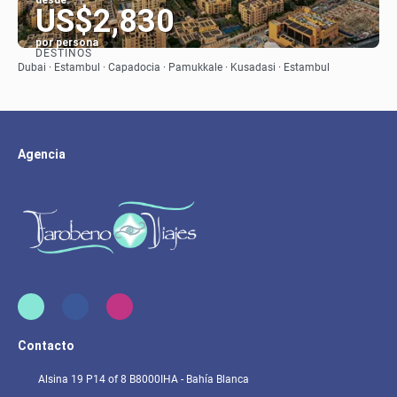
desde:
US$2,830
por persona
DESTINOS
Ver
Dubai · Estambul · Capadocia · Pamukkale · Kusadasi · Estambul
Agencia
Contacto
Alsina 19 P14 of 8 B8000IHA - Bahía Blanca