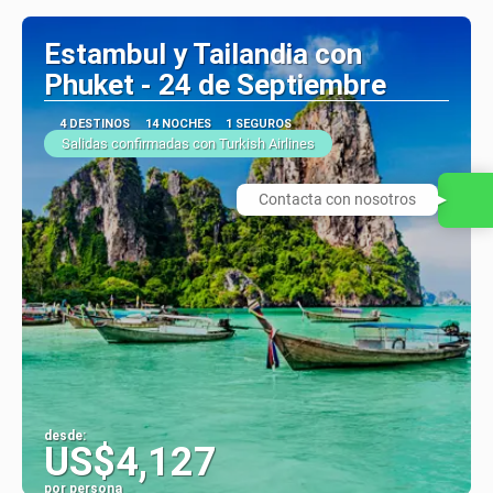
Estambul y Tailandia con
Phuket - 24 de Septiembre
4 DESTINOS
14 NOCHES
1 SEGUROS
Salidas confirmadas con Turkish Airlines
Contacta con nosotros
desde:
US$4,127
por persona