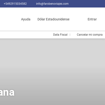
+5492915034582
info@farobenoviajes.com
Ayuda
Dólar Estadounidense
Entrar
Data Fiscal
Cancelar mi compra
ana