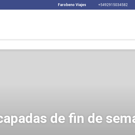
Farobeno Viajes
+5492915034582
capadas de fin de sem